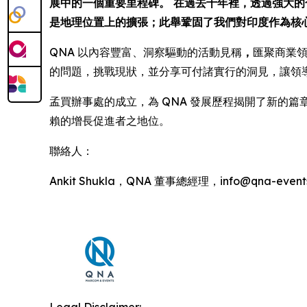
展中的一個重要里程碑。 在過去十年裡，透過強大的
是地理位置上的擴張；此舉鞏固了我們對印度作為核
QNA 以內容豐富、洞察驅動的活動見稱
，
匯聚商業領
的問題，挑戰現狀，並分享可付諸實行的洞見，讓領
孟買辦事處的成立，為 QNA 發展歷程揭開了新的篇
賴的增長促進者之地位。
聯絡人：
Ankit Shukla，QNA 董事總經理，info@qna-events