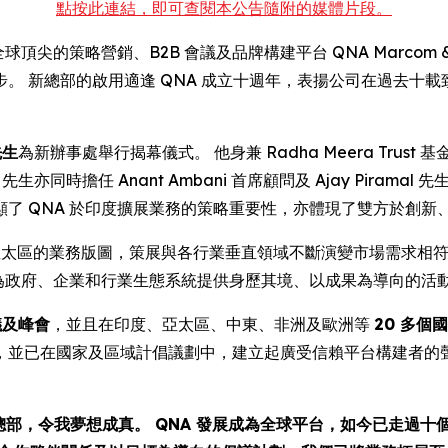
點按此連結，即可查閱本公告隨附的媒體片段。
RE) -- 全球頂尖的策略營銷、B2B 會議及品牌構建平台 QNA Marcom
。 新總部的啟用適逢 QNA 成立十週年，表揚公司在過去十
先生
為新辦事處舉行揭幕儀式。 他身兼 Radha Meera Trust 基金會主
同時擔任 Anant Ambani 首席顧問及 Ajay Piramal 
了 QNA 於印度擴展業務的策略重要性，亦體現了雙方於創新
亞太區的業務版圖，策展與各行業垂直領域不斷演變市場需求相符
並為政府、企業和行業生態系統提供身歷其境、以成果為導向的活
會議及峰會
，並且在印度、亞太區、中東、非洲及歐洲等
20 多個
，並已在國家及區域計倡議劃中，建立起廣受信賴平台構建者的
區總部，令我夢想成真。 QNA 發展成為全球平台，如今已走過