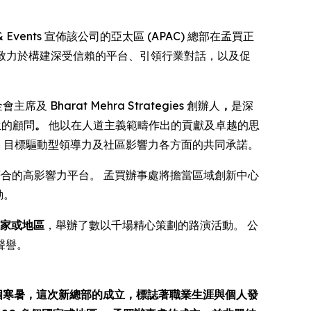
 & Events 宣佈該公司的亞太區 (APAC) 總部在孟買正
載致力於構建深受信賴的平台、引領行業對話，以及促
席及 Bharat Mehra Strategies 創辦人
，
是深
先生的顧問
。
他以在人道主義範疇作出的貢獻及卓越的思
、目標驅動型領導力及社區影響力各方面的共同承諾。
合的高影響力平台。 孟買辦事處將擔當區域創新中心
動。
國家或地區
，舉辦了數以千場精心策劃的路演活動。 公
聲譽。
十個寒暑，這次新總部的成立，標誌著職業生涯與個人發