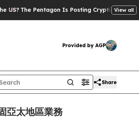
?
The Pentagon Is Posting Cryptic Biblical Messa
View all
Provided by AGP
Share
步鞏固亞太地區業務