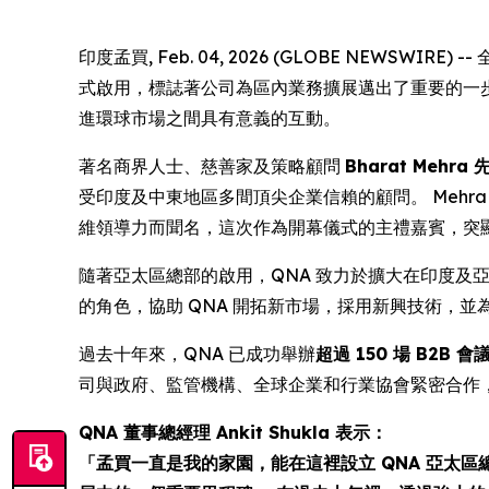
印度孟買, Feb. 04, 2026 (GLOBE NEWSWI
式啟用，標誌著公司為區內業務擴展邁出了重要的一步
進環球市場之間具有意義的互動。
著名商界人士、慈善家及策略顧問
Bharat Mehra 
受印度及中東地區多間頂尖企業信賴的顧問。 Mehra 先生亦
維領導力而聞名，這次作為開幕儀式的主禮嘉賓，突顯
隨著亞太區總部的啟用，QNA 致力於擴大在印度及
的角色，協助 QNA 開拓新市場，採用新興技術，
過去十年來，QNA 已成功舉辦
超過 150 場 B2B 
司與政府、監管機構、全球企業和行業協會緊密合作
QNA 董事總經理 Ankit Shukla 表示：
「孟買一直是我的家園，能在這裡設立 QNA 亞太