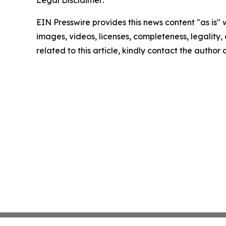
Legal Disclaimer:
EIN Presswire provides this news content "as is" 
images, videos, licenses, completeness, legality, o
related to this article, kindly contact the author