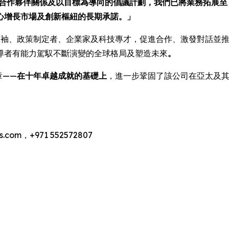
合作夥伴關係及以目標為導向的倡議計劃，我們已將業務拓展至 
心增長市場及創新樞紐的長期承諾。」
袖、政策制定者、企業家及科技專才，促進合作、激發對話並推
導者有能力駕馭不斷演變的全球格局及塑造未來
。
章——
在十年卓越成就的基礎上
，進一步鞏固了該公司在亞太及
.com，+971 552572807