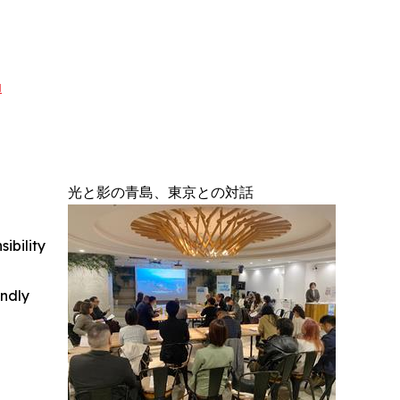
a
光と影の青島、東京との対話
ibility
indly