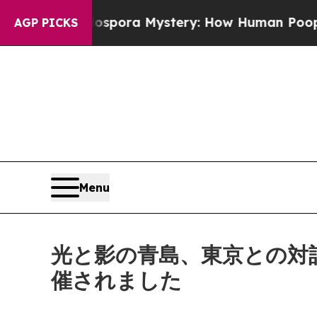
ra Mystery: How Human Poop Got on So Much L
AGP PICKS
Menu
光と影の青島、東京との対
催されました