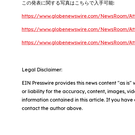
この発表に関する写真はこちらで入手可能:
https://www.globenewswire.com/NewsRoom/At
https://www.globenewswire.com/NewsRoom/At
https://www.globenewswire.com/NewsRoom/At
Legal Disclaimer:
EIN Presswire provides this news content "as is"
or liability for the accuracy, content, images, vide
information contained in this article. If you have 
contact the author above.