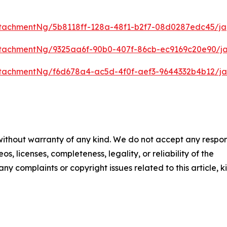
tachmentNg/5b8118ff-128a-48f1-b2f7-08d0287edc45/ja
tachmentNg/9325aa6f-90b0-407f-86cb-ec9169c20e90/j
tachmentNg/f6d678a4-ac5d-4f0f-aef3-9644332b4b12/ja
 without warranty of any kind. We do not accept any respons
os, licenses, completeness, legality, or reliability of the
any complaints or copyright issues related to this article, k